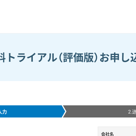
料トライアル（評価版）お申し
入力
2.
会社名