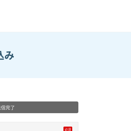
込み
送信完了