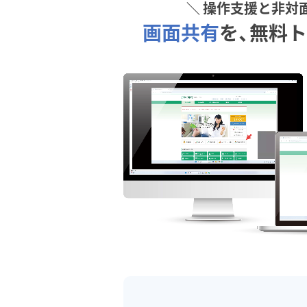
＼ 操作支援と非対
画面共有
を、無料